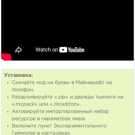
Установка:
Скачайте мод на буквы в Майнкрафт на
телефон.
Разархивируйте «
.zip
» и дважды тыкните на
«
.mcpack
» или «
.mcaddon
».
Активируйте импортированный набор
ресурсов в параметрах мира.
Включите пункт Экспериментального
Геймплея в настройках.