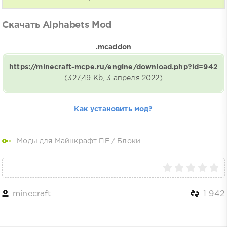
Скачать Alphabets Mod
.mcaddon
https://minecraft-mcpe.ru/engine/download.php?id=942
(327,49 Kb, 3 апреля 2022)
Как установить мод?
Моды для Майнкрафт ПЕ
/
Блоки
minecraft
1 942