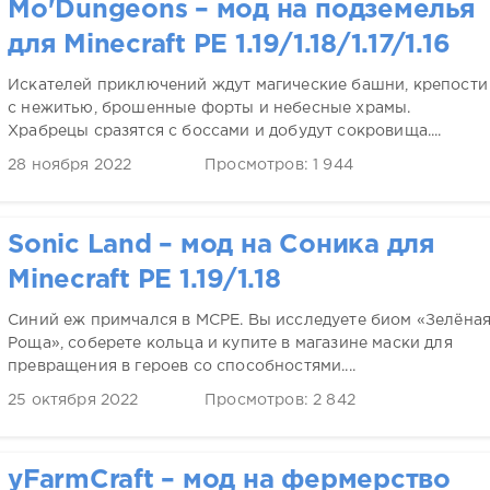
Mo'Dungeons – мод на подземелья
для Minecraft PE 1.19/1.18/1.17/1.16
Искателей приключений ждут магические башни, крепости
с нежитью, брошенные форты и небесные храмы.
Храбрецы сразятся с боссами и добудут сокровища....
28 ноября 2022
Просмотров: 1 944
Sonic Land – мод на Соника для
Minecraft PE 1.19/1.18
Синий еж примчался в MCPE. Вы исследуете биом «Зелёна
Роща», соберете кольца и купите в магазине маски для
превращения в героев со способностями....
25 октября 2022
Просмотров: 2 842
yFarmCraft – мод на фермерство