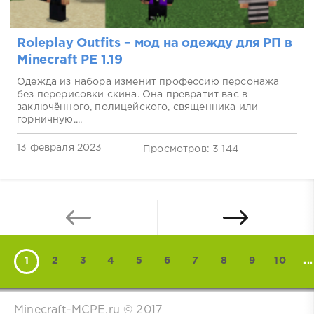
Roleplay Outfits – мод на одежду для РП в
Minecraft PE 1.19
Одежда из набора изменит профессию персонажа
без перерисовки скина. Она превратит вас в
заключённого, полицейского, священника или
горничную....
13 февраля 2023
Просмотров: 3 144
1
2
3
4
5
6
7
8
9
10
...
Minecraft-MCPE.ru © 2017