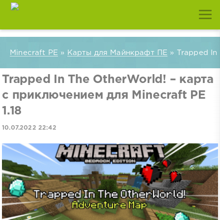
Minecraft PE
»
Карты для Майнкрафт ПЕ
» Trapped In 
Trapped In The OtherWorld! – карта
с приключением для Minecraft PE
1.18
10.07.2022 22:42