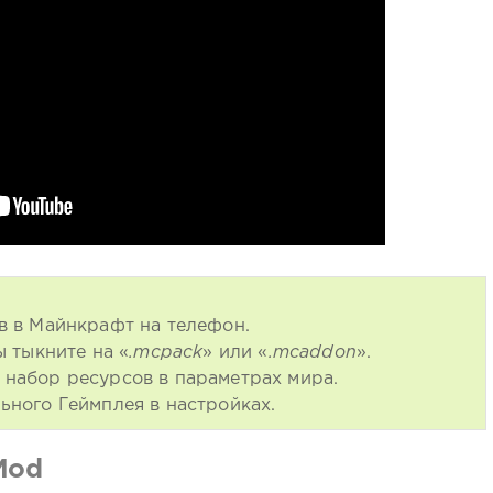
в в Майнкрафт на телефон.
ы тыкните на «
.mcpack
» или «
.mcaddon
».
набор ресурсов в параметрах мира.
ьного Геймплея в настройках.
Mod