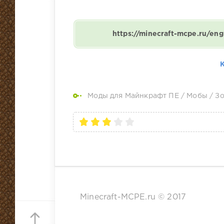
https://minecraft-mcpe.ru/en
Моды для Майнкрафт ПЕ
/
Мобы
/
З
Minecraft-MCPE.ru © 2017