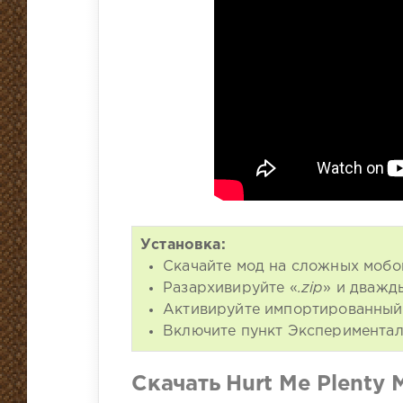
Установка:
Скачайте мод на сложных мобо
Разархивируйте «
.zip
» и дважд
Активируйте импортированный 
Включите пункт Экспериментал
Скачать Hurt Me Plenty 