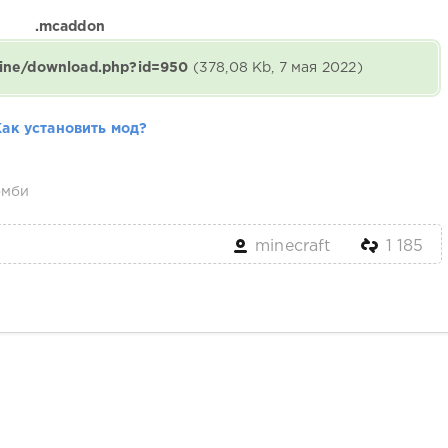
.mcaddon
gine/download.php?id=950
(378,08 Kb, 7 мая 2022)
Как установить мод?
омби
minecraft
1 185