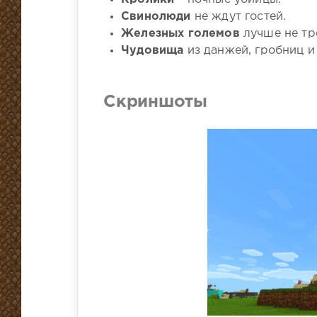
Свинолюди
не ждут гостей.
Железных големов
лучше не тр
Чудовища
из данжей, гробниц и
Скриншоты