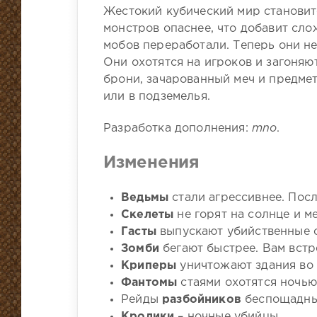
Жестокий кубический мир становитс
монстров опаснее, что добавит сл
мобов переработали. Теперь они не
Они охотятся на игроков и загоняю
брони, зачарованный меч и предмет
или в подземелья.
Разработка дополнения:
mno
.
Изменения
Ведьмы
стали агрессивнее. Посл
Скелеты
не горят на солнце и м
Гасты
выпускают убийственные 
Зомби
бегают быстрее. Вам встре
Криперы
уничтожают здания во 
Фантомы
стаями охотятся ночью
Рейды
разбойников
беспощадны.
Кролики
– ночные убийцы.