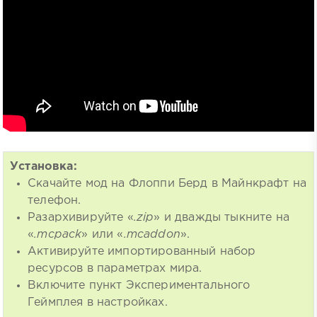
Установка:
Скачайте мод на Флоппи Берд в Майнкрафт на
телефон.
Разархивируйте «
.zip
» и дважды тыкните на
«
.mcpack
» или «
.mcaddon
».
Активируйте импортированный набор
ресурсов в параметрах мира.
Включите пункт Экспериментального
Геймплея в настройках.