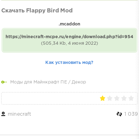
Скачать Flappy Bird Mod
.mcaddon
https://minecraft-mcpe.ru/engine/download.php?id=954
(505,34 Kb, 4 июня 2022)
Как установить мод?
Моды для Майнкрафт ПЕ
/
Декор
minecraft
1 039