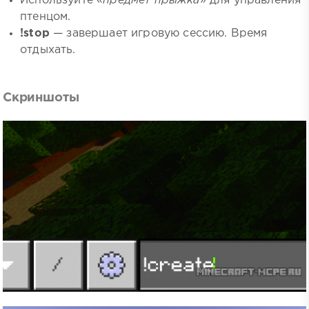
Используйте «
предмет прыжка
» для управления
птенцом.
!stop
— завершает игровую сессию. Время
отдыхать.
Скриншоты