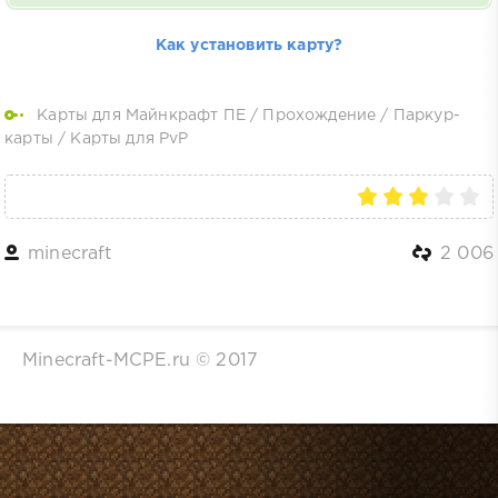
Как установить карту?
Карты для Майнкрафт ПЕ
/
Прохождение
/
Паркур-
карты
/
Карты для PvP
minecraft
2 006
Minecraft-MCPE.ru © 2017