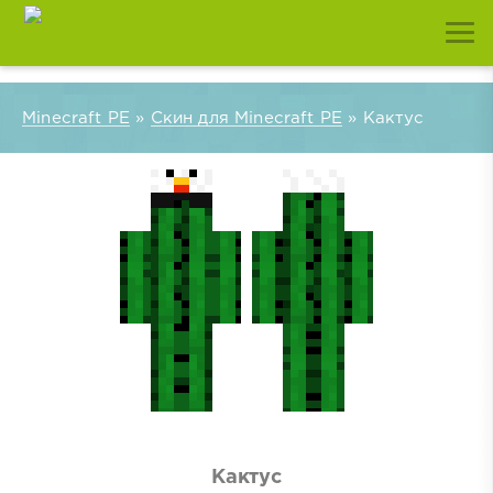
Minecraft PE
»
Скин для Minecraft PE
» Кактус
Кактус