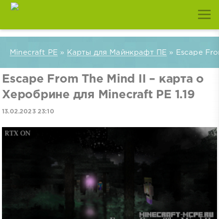
Minecraft PE
»
Карты для Майнкрафт ПЕ
» Escape From
Escape From The Mind II – карта о
Херобрине для Minecraft PE 1.19
13.02.2023 23:10