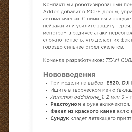
Компактный роботизированный пом
Addon добавит в MCPE дроны, упр
автоматически. С ними вы исследуе
пейзажи или усилите защиту героя
монстрам в радиусе атаки персонаж
сложно попасть, что делает их фа
гораздо сильнее стрел скелетов.
Команда разработчиков:
TEAM CUB
Нововведения
Три модели на выбор:
Е520
,
DJI
Ищите в творческом меню (вкла
/summon add:drone_1, 2 или 3
– 
Редстоуном
в руке включаются,
Факел из красного камня
включ
Сундук
кладет летающего прияте