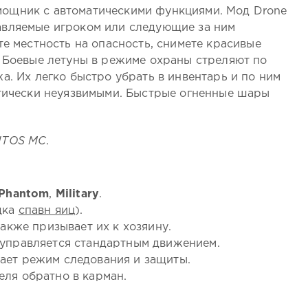
ощник с автоматическими функциями. Мод Drone
авляемые игроком или следующие за ним
те местность на опасность, снимете красивые
. Боевые летуны в режиме охраны стреляют по
а. Их легко быстро убрать в инвентарь и по ним
ктически неуязвимыми. Быстрые огненные шары
ITOS MC
.
 Phantom
,
Military
.
дка
спавн яиц
).
также призывает их к хозяину.
 управляется стандартным движением.
ает режим следования и защиты.
ля обратно в карман.