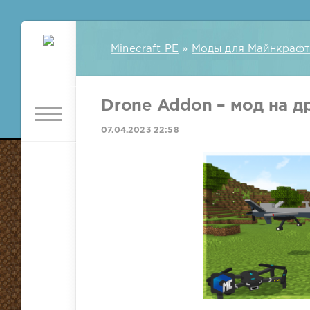
Minecraft PE
»
Моды для Майнкрафт
Drone Addon – мод на др
07.04.2023 22:58