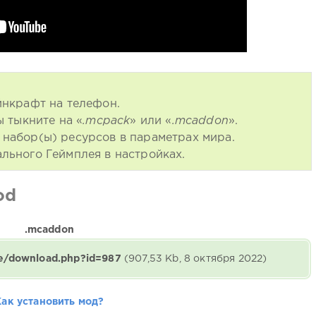
йнкрафт на телефон.
ы тыкните на «
.mcpack
» или «
.mcaddon
».
набор(ы) ресурсов в параметрах мира.
льного Геймплея в настройках.
od
.mcaddon
ne/download.php?id=987
(907,53 Kb, 8 октября 2022)
Как установить мод?