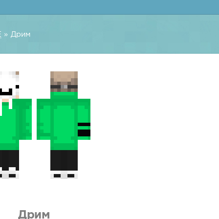
E
» Дрим
Дрим