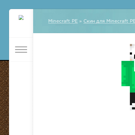
Minecraft PE
»
Скин для Minecraft P