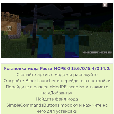
Установка мода Pause MCPE 0.15.6/0.15.4/0.14.2:
Скачайте архив с модом и распакуйте
Откройте BlockLauncher и перейдите в настройки
Перейдите в раздел «ModPE-scripts» и нажмите
на «Добавить»
Найдите файл мода
SimpleCommandsButtons.modpkg и нажмите на
него для установки