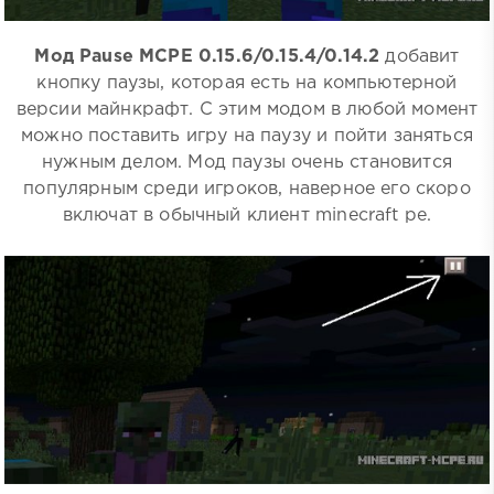
Мод Pause MCPE 0.15.6/0.15.4/0.14.2
добавит
кнопку паузы, которая есть на компьютерной
версии майнкрафт. С этим модом в любой момент
можно поставить игру на паузу и пойти заняться
нужным делом. Мод паузы очень становится
популярным среди игроков, наверное его скоро
включат в обычный клиент minecraft pe.