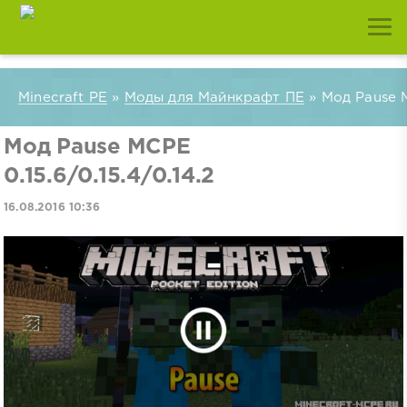
Minecraft PE
»
Моды для Майнкрафт ПЕ
» Мод Pause M
Мод Pause MCPE
0.15.6/0.15.4/0.14.2
16.08.2016 10:36