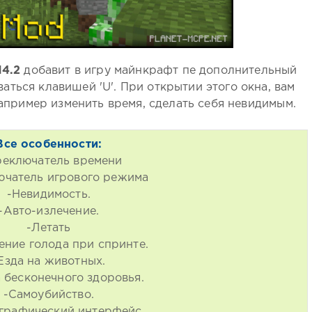
14.2
добавит в игру майнкрафт пе дополнительный
аться клавишей 'U'. При открытии этого окна, вам
апример изменить время, сделать себя невидимым.
Все особенности:
реключатель времени
ючатель игрового режима
-Невидимость.
-Авто-излечение.
-Летать
ение голода при спринте.
Езда на животных.
 бесконечного здоровья.
-Самоубийство.
графический интерфейс.