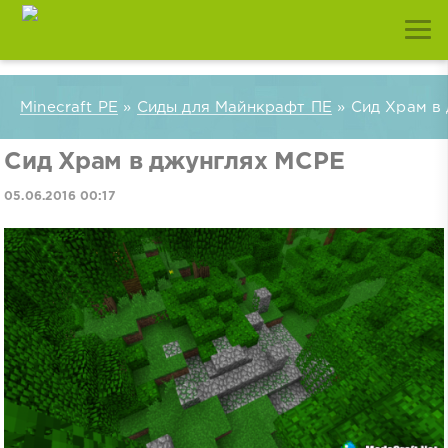
Minecraft PE
»
Сиды для Майнкрафт ПЕ
» Сид Храм в
Сид Храм в джунглях MCPE
05.06.2016 00:17