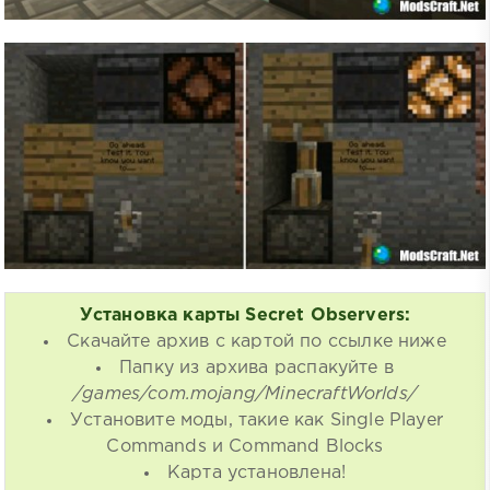
Установка карты Secret Observers:
Скачайте архив с картой по ссылке ниже
Папку из архива распакуйте в
/games/com.mojang/MinecraftWorlds/
Установите моды, такие как Single Player
Commands и Command Blocks
Карта установлена!