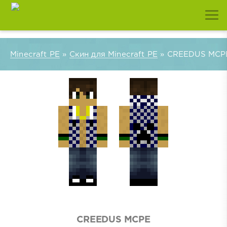
Minecraft PE
»
Скин для Minecraft PE
» CREEDUS MCP
CREEDUS MCPE