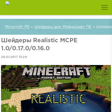
Minecraft PE
»
Шейдеры для Майнкрафт ПЕ
» Шейдеры 
Шейдеры Realistic MCPE
1.0/0.17.0/0.16.0
29.01.2017 13:29