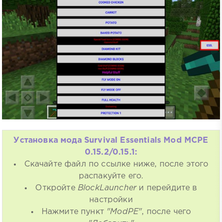
Установка мода Survival Essentials Mod MCPE
0.15.2/0.15.1:
Скачайте файл по ссылке ниже, после этого
распакуйте его.
Откройте
BlockLauncher
и перейдите в
настройки
Нажмите пункт
"ModPE"
, после чего