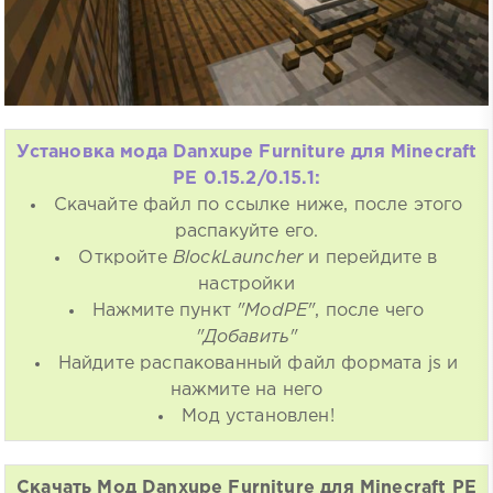
Установка мода Danxupe Furniture для Minecraft
PE 0.15.2/0.15.1:
Скачайте файл по ссылке ниже, после этого
распакуйте его.
Откройте
BlockLauncher
и перейдите в
настройки
Нажмите пункт
"ModPE"
, после чего
"Добавить"
Найдите распакованный файл формата js и
нажмите на него
Мод установлен!
Скачать Мод Danxupe Furniture для Minecraft PE