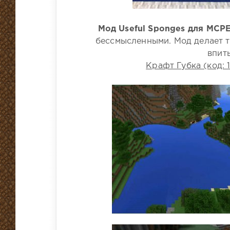
Мод Useful Sponges для MCPE 
бессмысленными. Мод делает так
впиты
Крафт Губка (код: 