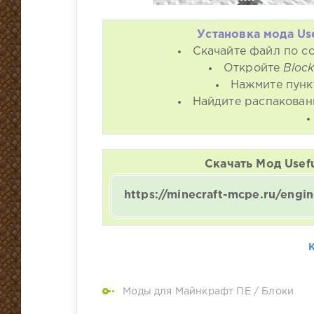
Установка мода Use
Скачайте файл по сс
Откройте
Bloc
Нажмите пун
Найдите распакован
Скачать Мод Usefu
https://minecraft-mcpe.ru/eng
Моды для Майнкрафт ПЕ
/
Блоки