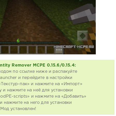
ntity Remover MCPE 0.15.6/0.15.4:
модом по ссылке ниже и распакуйте
auncher и перейдите в настройки
«Текстур-пак» и нажмите на «Импорт»
у и нажмите на неё для установки
odPE-scripts» и нажмите на «Добавить»
и нажмите на него для установки
Мод установлен!