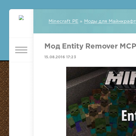
Minecraft PE
»
Моды для Майнкрафт
Мод Entity Remover MCPE
15.08.2016 17:23