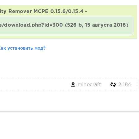
ity Remover MCPE 0.15.6/0.15.4 -
ine/download.php?id=300
(526 b, 15 августа 2016)
Как установить мод?
minecraft
2 184