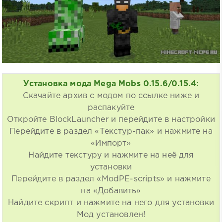
Установка мода Mega Mobs 0.15.6/0.15.4:
Скачайте архив с модом по ссылке ниже и
распакуйте
Откройте BlockLauncher и перейдите в настройки
Перейдите в раздел «Текстур-пак» и нажмите на
«Импорт»
Найдите текстуру и нажмите на неё для
установки
Перейдите в раздел «ModPE-scripts» и нажмите
на «Добавить»
Найдите скрипт и нажмите на него для установки
Мод установлен!