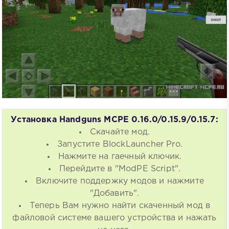
Установка Handguns MCPE 0.16.0/0.15.9/0.15.7:
Скачайте мод.
Запустите BlockLauncher Pro.
Нажмите на гаечный ключик.
Перейдите в "ModPE Script".
Включите поддержку модов и нажмите
"Добавить".
Теперь Вам нужно найти скаченный мод в
файловой системе вашего устройства и нажать