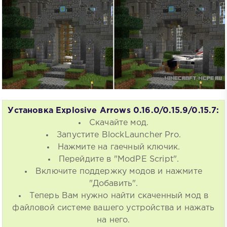
Установка Explosive Arrows 0.16.0/0.15.9/0.15.7:
Скачайте мод.
Запустите BlockLauncher Pro.
Нажмите на гаечный ключик.
Перейдите в "ModPE Script".
Включите поддержку модов и нажмите
"Добавить".
Теперь Вам нужно найти скаченный мод в
файловой системе вашего устройства и нажать
на него.