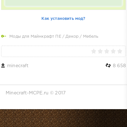
Как установить мод?
Моды для Майнкрафт ПЕ
/
Декор
/
Мебель
minecraft
8 658
Minecraft-MCPE.ru © 2017