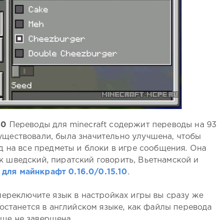
10
Переводы для minecraft содержит переводы на 93
существовали, была значительно улучшена, чтобы
д на все предметы и блоки в игре сообщения. Она
ак шведский, пиратский говорить, Вьетнамской и
для майнкрафт 0.16.0/0.15.10
.
переключите язык в настройках игры вы сразу же
 останется в английском языке, как файлы перевода
еще не завершена.