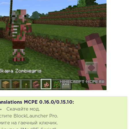
nslations MCPE 0.16.0/0.15.10:
Скачайте мод.
стите BlockLauncher Pro.
ите на гаечный ключик.