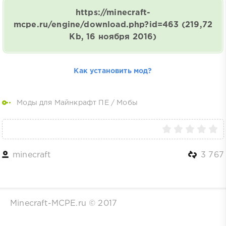
https://minecraft-
mcpe.ru/engine/download.php?id=463
(219,72
Kb, 16 ноября 2016)
Как установить мод?
Моды для Майнкрафт ПЕ
/
Мобы
minecraft
3 767
Minecraft-MCPE.ru © 2017