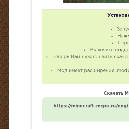
Установк
Запу
Нажм
Пере
Включите подде
Теперь Вам нужно найти скаче
Мод имеет расширение .modp
Скачать Мо
https://minecraft-mcpe.ru/en