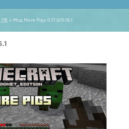
 ПЕ
» Мод More Pigs 0.17.0/0.16.1
.1