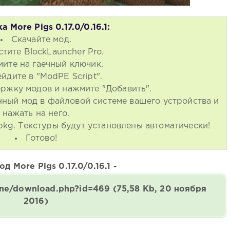
а More Pigs 0.17.0/0.16.1:
Скачайте мод.
стите BlockLauncher Pro.
ите на гаечный ключик.
йдите в "ModPE Script".
ржку модов и нажмите "Добавить".
нный мод в файловой системе вашего устройства и
нажать на него.
kg. Текстуры будут установлены автоматически!
Готово!
д More Pigs 0.17.0/0.16.1 -
gine/download.php?id=469
(75,58 Kb, 20 ноября
2016)