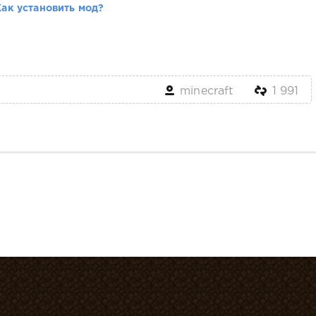
Как установить мод?
minecraft
1 991