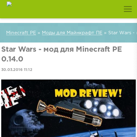
Minecraft PE
»
Моды для Майнкрафт ПЕ
» Star Wars - 
Star Wars - мод для Minecraft PE
0.14.0
30.03.2016 11:12