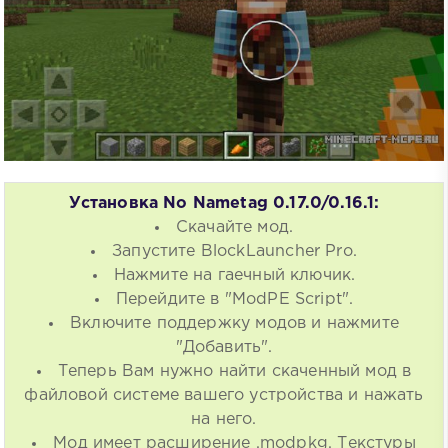
Установка No Nametag 0.17.0/0.16.1:
Скачайте мод.
Запустите BlockLauncher Pro.
Нажмите на гаечный ключик.
Перейдите в "ModPE Script".
Включите поддержку модов и нажмите
"Добавить".
Теперь Вам нужно найти скаченный мод в
файловой системе вашего устройства и нажать
на него.
Мод имеет расширение .modpkg. Текстуры