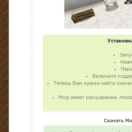
Установка
Запу
Нажм
Пере
Включите подде
Теперь Вам нужно найти скаче
Мод имеет расширение .modp
Скачать Мод