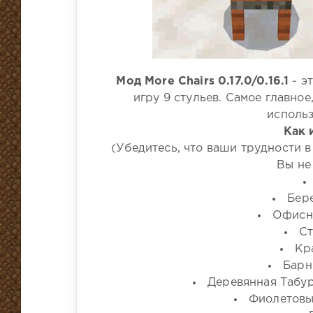
Мод More Chairs 0.17.0/0.16.1
- э
игру 9 стульев. Самое главное
использ
Как 
(Убедитесь, что ваши трудности в
Вы не
Бер
Офисно
Ст
Кр
Барн
Деревянная Табур
Фиолетовы