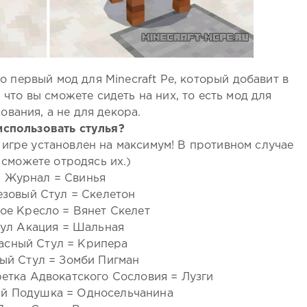
то первый мод для Minecraft Pe, который добавит в
, что вы сможете сидеть на них, то есть мод для
ования, а не для декора.
использовать стулья?
 игре установлен на максимум! В противном случае
 сможете отродясь их.)
Журнал = Свинья
езовый Стул = Скелетон
е Кресло = Вянет Скелет
ул Акация = Шальная
асный Стул = Крипера
ый Стул = Зомби Пигман
етка Адвокатского Сословия = Лузги
й Подушка = Односельчанина