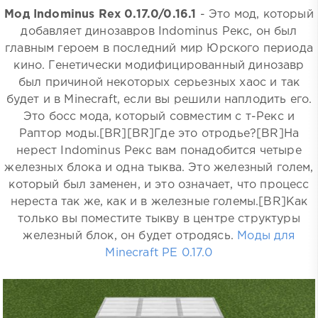
Мод Indominus Rex 0.17.0/0.16.1
- Это мод, который
добавляет динозавров Indominus Рекс, он был
главным героем в последний мир Юрского периода
кино. Генетически модифицированный динозавр
был причиной некоторых серьезных хаос и так
будет и в Minecraft, если вы решили наплодить его.
Это босс мода, который совместим с т-Рекс и
Раптор моды.[BR][BR]Где это отродье?[BR]На
нерест Indominus Рекс вам понадобится четыре
железных блока и одна тыква. Это железный голем,
который был заменен, и это означает, что процесс
нереста так же, как и в железные големы.[BR]Как
только вы поместите тыкву в центре структуры
железный блок, он будет отродясь.
Моды для
Minecraft PE 0.17.0