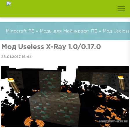
Minecraft PE
»
Моды для Майнкрафт ПЕ
» Мод Useless 
Мод Useless X-Ray 1.0/0.17.0
28.01.2017 16:44