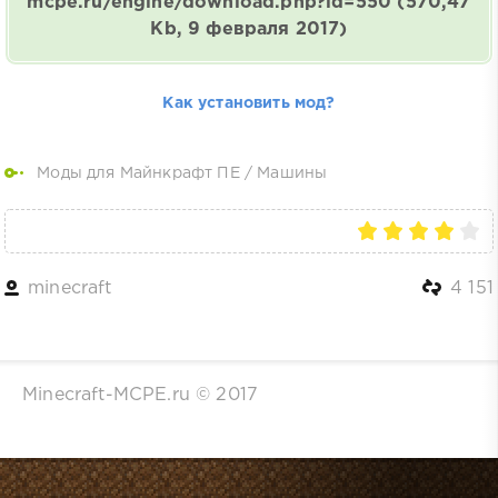
mcpe.ru/engine/download.php?id=550
(570,47
Kb, 9 февраля 2017)
Как установить мод?
Моды для Майнкрафт ПЕ
/
Машины
minecraft
4 151
Minecraft-MCPE.ru © 2017