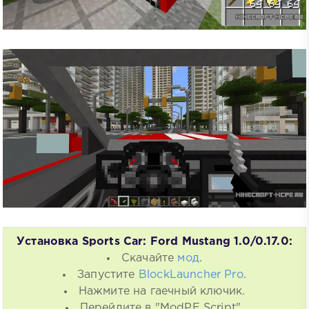
Установка Sports Car: Ford Mustang 1.0/0.17.0:
Скачайте
мод
.
Запустите
BlockLauncher Pro
.
Нажмите на гаечный ключик.
Перейдите в "ModPE Script".