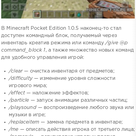
В Minecraft Pocket Edition 1.0.5 наконец-то стал
доступен командный блок, получаемый через
инвентарь креатив режима или команду
/give @p
command_block 1
, а также множество новых команд
для удобного управления игрой:
/clear
— очистка инвентаря от предметов;
/difficulty
— изменение уровня сложности
игрового мира;
/effect
— наложение эффектов;
/particle
— запуск анимации различных частиц;
/playsound
— воспроизведение любого звука или
музыки в игре;
/replaceitem
— замена предмета в инвентаре;
/me
— описать действия игрока от третьего лица;