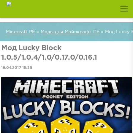
Minecraft PE
»
Моды для Майнкрафт ПЕ
» Мод Lucky Bl
Мод Lucky Block
1.0.5/1.0.4/1.0/0.17.0/0.16.1
16.04.2017 15:25