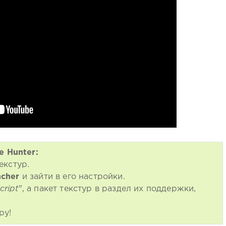
e Hunter:
екстур.
ncher
и зайти в его настройки.
cript
", а пакет текстур в раздел их поддержки,
ру!