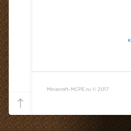
К
Minecraft-MCPE.ru © 2017