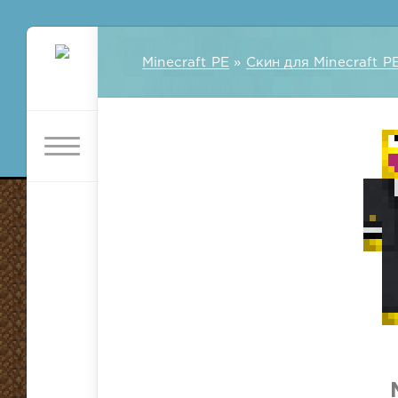
Minecraft PE
»
Скин для Minecraft P