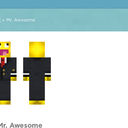
E
» Mr. Awesome
Mr. Awesome