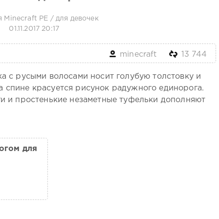
 Minecraft PE
/
для девочек
01.11.2017 20:17
minecraft
13 744
ка с русыми волосами носит голубую толстовку и
а спине красуется рисунок радужного единорога.
ги и простенькие незаметные туфельки дополняют
огом для