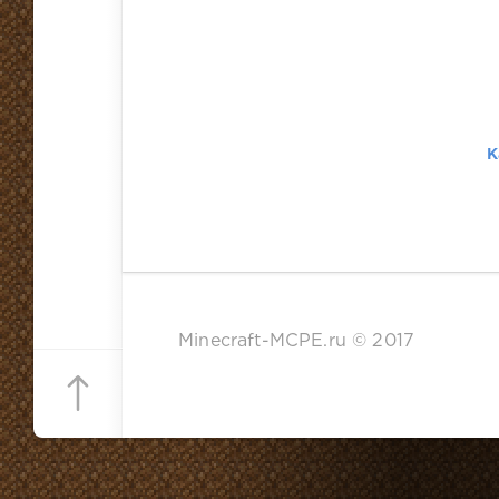
К
Minecraft-MCPE.ru © 2017