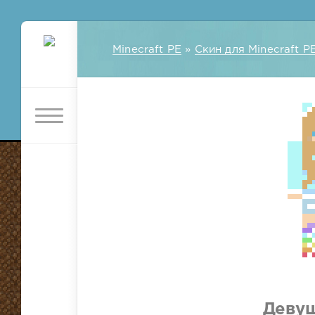
Minecraft PE
»
Скин для Minecraft P
Девуш