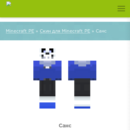
Minecraft PE
»
Скин для Minecraft PE
» Санс
Санс