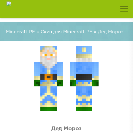
Minecraft PE
»
Скин для Minecraft PE
» Дед Мороз
Дед Мороз