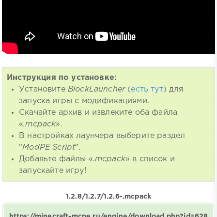
Инструкция по установке:
Установите
BlockLauncher
(
есть тут
) для
запуска игры с модификациями.
Скачайте архив и извлеките оба файла
«
.mcpack
».
В настройках лаунчера выберите раздел
"
ModPE Script
".
Добавьте файлы «
.mcpack
» в список и
запускайте игру!
1.2.8/1.2.7/1.2.6-.mcpack
https://minecraft-mcpe.ru/engine/download.php?id=628