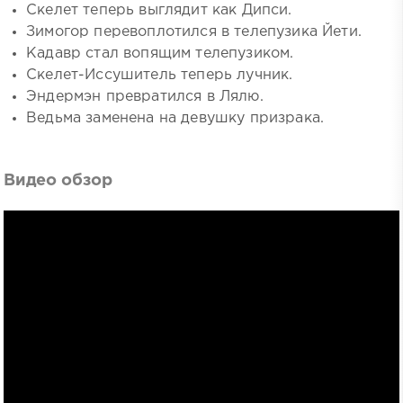
Скелет теперь выглядит как Дипси.
Зимогор перевоплотился в телепузика Йети.
Кадавр стал вопящим телепузиком.
Скелет-Иссушитель теперь лучник.
Эндермэн превратился в Лялю.
Ведьма заменена на девушку призрака.
Видео обзор