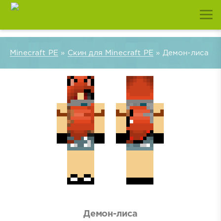
Minecraft PE
»
Скин для Minecraft PE
» Демон-лиса
Демон-лиса