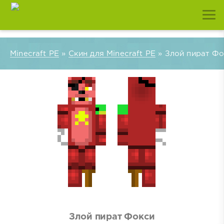
Minecraft PE
»
Скин для Minecraft PE
» Злой пират Фо
Злой пират Фокси