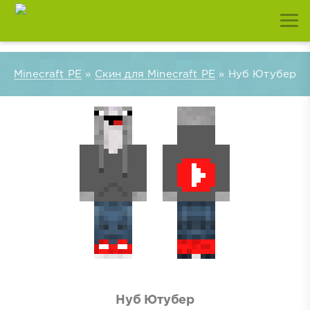
Minecraft PE
»
Скин для Minecraft PE
» Нуб Ютубер
Нуб Ютубер