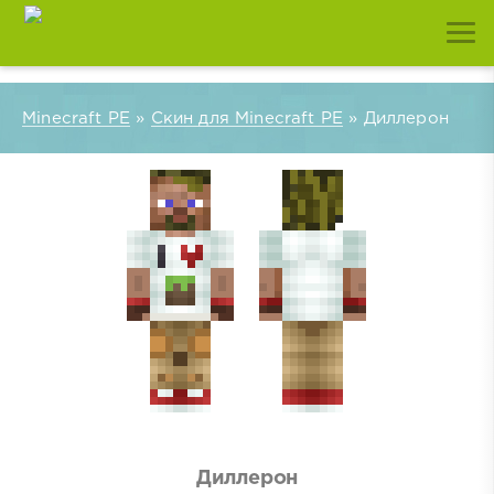
Minecraft PE
»
Скин для Minecraft PE
» Диллерон
Диллерон