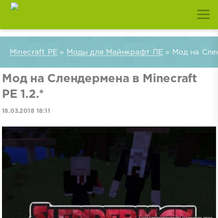
Minecraft PE
»
Моды для Майнкрафт ПЕ
» Мод на Слен
Мод на Слендермена в Minecraft
PE 1.2.*
18.03.2018 18:11