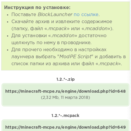
Инструкция по установке:
Поставьте
BlockLauncher
по ссылке
.
Скачайте архив и извлеките содержимое
(папку, файл «
.mcpack
» или «
.mcaddon
»).
Для установки «
.mcaddon
» достаточно
щелкнуть по нему в проводнике.
Для прочего необходимо в настройках
лаунчера выбрать "
ModPE Script
" и добавить в
список папки из архива или файл «
.mcpack
».
1.2.*-.zip
https://minecraft-mcpe.ru/engine/download.php?id=648
(2,32 Mb, 11 марта 2018)
1.2.*-.mcpack
https://minecraft-mcpe.ru/engine/download.php?id=649