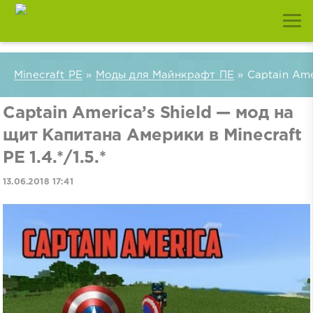
Minecraft PE
»
Моды для Майнкрафт ПЕ
» Captain Amer
Captain America’s Shield — мод на
щит Капитана Америки в Minecraft
PE 1.4.*/1.5.*
13.06.2018 17:41