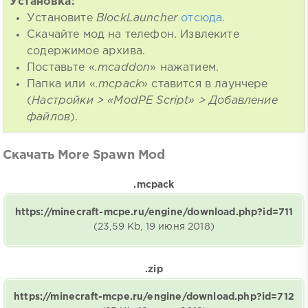
Установка:
Установите
BlockLauncher
отсюда
.
Скачайте мод на телефон. Извлеките
содержимое архива.
Поставьте «
.mcaddon
» нажатием.
Папка или «
.mcpack
» ставится в лаунчере
(
Настройки > «ModPE Script» > Добавление
файлов
).
Скачать More Spawn Mod
.mcpack
https://minecraft-mcpe.ru/engine/download.php?id=711
(23,59 Kb, 19 июня 2018)
.zip
https://minecraft-mcpe.ru/engine/download.php?id=712