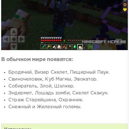
В обычном мире появятся:
Бродячий, Визер Скелет, Пещерный Паук.
Свиночеловек, Куб Магмы, Эвокатор.
Собиратель, Злой, Шэлкер.
Эндермит, Лошадь зомби, Скелет Скакун.
Страж Старейшина, Охранник.
Снежный и Железный големы.